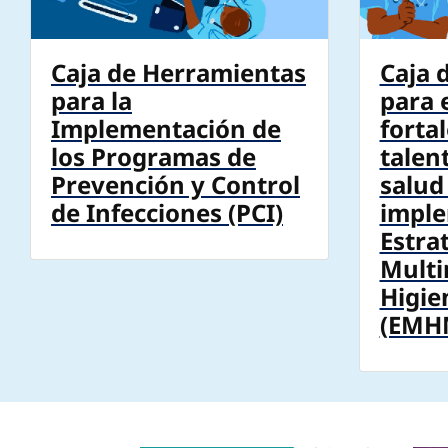
Caja de Herramientas
Caja 
para la
para 
Implementación de
forta
los Programas de
talen
Prevención y Control
salud
de Infecciones (PCI)
imple
Estra
Multi
Higie
(EMH