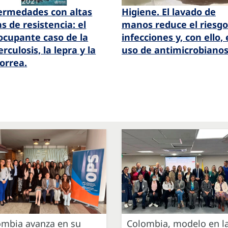
ermedades con altas
Higiene. El lavado de
s de resistencia: el
manos reduce el riesgo
ocupante caso de la
infecciones y, con ello, 
rculosis, la lepra y la
uso de antimicrobianos
orrea.
ombia avanza en su
Colombia, modelo en l