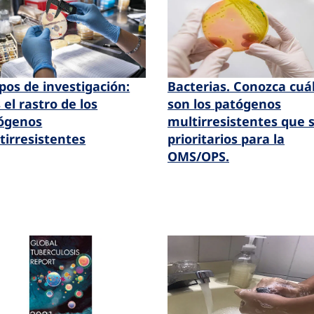
pos de investigación:
Bacterias. Conozca cuá
 el rastro de los
son los patógenos
ógenos
multirresistentes que 
tirresistentes
prioritarios para la
OMS/OPS.