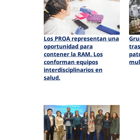
Los PROA representan una
Gru
oportunidad para
tras
contener la RAM. Los
pat
conforman equipos
mul
interdisciplinarios en
salud.