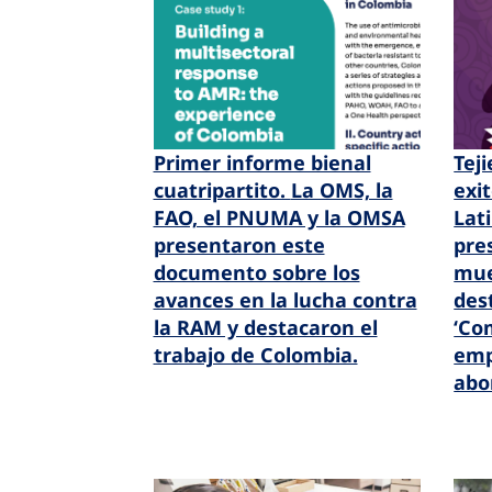
Primer informe bienal
Tej
cuatripartito.
La OMS, la
exi
FAO, el PNUMA y la OMSA
Lat
presentaron este
pre
documento sobre los
mue
avances en la lucha contra
des
la RAM y destacaron el
‘Co
trabajo de Colombia.
emp
abo