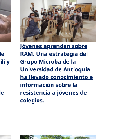
Jóvenes aprenden sobre
RAM
. Una estrategia del
de
Grupo Microba de la
li y
Universidad de Antioquia
e
ha llevado conocimiento e
información sobre la
resistencia a jóvenes de
de
colegios.