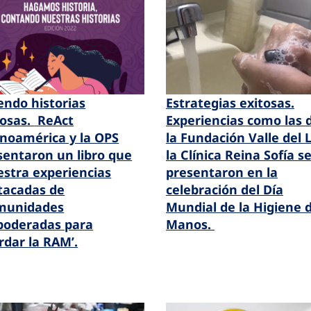
iendo historias
Estrategias exitosas
.
tosas.
ReAct
Experiencias como las 
inoamérica y la OPS
la Fundación Valle del Li
sentaron un libro que
la Clínica Reina Sofía s
stra experiencias
presentaron en la
tacadas de
celebración del Día
munidades
Mundial de la Higiene 
oderadas para
Manos.
rdar la RAM’.