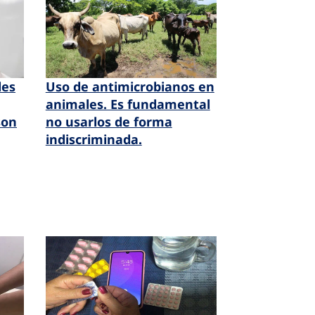
les
Uso de antimicrobianos en
animales. Es fundamental
son
no usarlos de forma
indiscriminada.