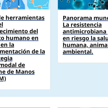
de herramientas
Panorama mund
el
La resistencia
lecimiento del
antimicrobiana
to humano en
en riesgo la sal
 en la
humana, animal
mentación de la
ambiental.
tegia
modal de
ne de Manos
M)