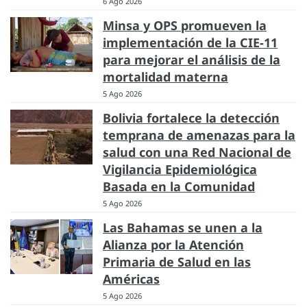
6 Ago 2026
Minsa y OPS promueven la
implementación de la CIE-11
para mejorar el análisis de la
mortalidad materna
5 Ago 2026
Bolivia fortalece la detección
temprana de amenazas para la
salud con una Red Nacional de
Vigilancia Epidemiológica
Basada en la Comunidad
5 Ago 2026
Las Bahamas se unen a la
Alianza por la Atención
Primaria de Salud en las
Américas
5 Ago 2026