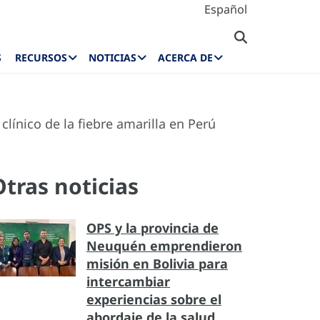
Español
S
RECURSOS
NOTICIAS
ACERCA DE
línico de la fiebre amarilla en Perú
Otras noticias
OPS y la provincia de
Neuquén emprendieron
misión en Bolivia para
intercambiar
experiencias sobre el
abordaje de la salud