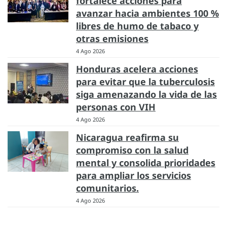
fortalece acciones para
avanzar hacia ambientes 100 %
libres de humo de tabaco y
otras emisiones
4 Ago 2026
Honduras acelera acciones
para evitar que la tuberculosis
siga amenazando la vida de las
personas con VIH
4 Ago 2026
Nicaragua reafirma su
compromiso con la salud
mental y consolida prioridades
para ampliar los servicios
comunitarios.
4 Ago 2026