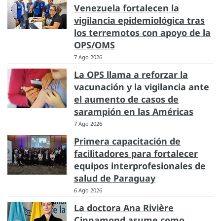
Venezuela fortalecen la
vigilancia epidemiológica tras
los terremotos con apoyo de la
OPS/OMS
7 Ago 2026
La OPS llama a reforzar la
vacunación y la vigilancia ante
el aumento de casos de
sarampión en las Américas
7 Ago 2026
Primera capacitación de
facilitadores para fortalecer
equipos interprofesionales de
salud de Paraguay
6 Ago 2026
La doctora Ana Rivière
Cinnamond asume como