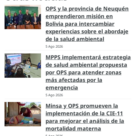
OPS y la provincia de Neuquén
emprendieron misión en
Bolivia para intercambiar
experiencias sobre el abordaje
de la salud ambiental
5 Ago 2026
MPPS implementará estrategia
de salud ambiental propuesta
por OPS para atender zonas
más afectadas por la
emergencia
5 Ago 2026
Minsa y OPS promueven la
implementación de la CIE-11
para mejorar el análisis de la
mortalidad materna
5 Ago 2026