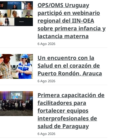
OPS/OMS Uruguay
participó en webinario
regional del IIN-OEA
sobre primera infancia y
lactancia materna
6 Ago 2026
Un encuentro con la
Salud en el corazón de
Puerto Rondón, Arauca
6 Ago 2026
Primera capacitación de
facilitadores para
fortalecer equipos
interprofesionales de
salud de Paraguay
6 Ago 2026