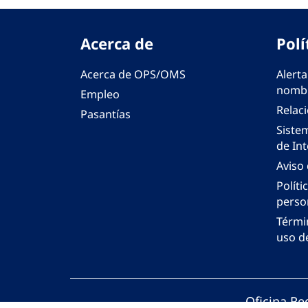
Acerca de
Polí
Acerca de OPS/OMS
Alerta
nombr
Empleo
Relac
Pasantías
Siste
de Int
Aviso
Políti
perso
Térmi
uso de
Oficina Re