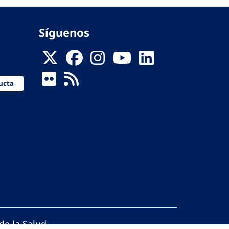
Síguenos
ucta
de la Salud