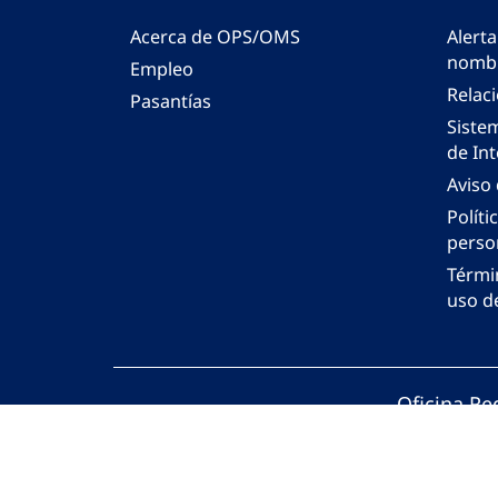
Acerca de OPS/OMS
Alerta
nombr
Empleo
Relac
Pasantías
Siste
de Int
Aviso
Políti
perso
Térmi
uso de
Oficina Re
© Organiza