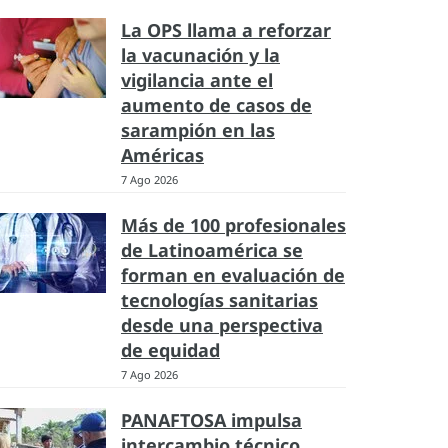
La OPS llama a reforzar
la vacunación y la
vigilancia ante el
aumento de casos de
sarampión en las
Américas
7 Ago 2026
Más de 100 profesionales
de Latinoamérica se
forman en evaluación de
tecnologías sanitarias
desde una perspectiva
de equidad
7 Ago 2026
PANAFTOSA impulsa
intercambio técnico