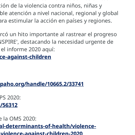
ón de la violencia contra niños, niñas y
e atención a nivel nacional, regional y global
ra estimular la acción en países y regiones.
có un hito importante al rastrear el progreso
INSPIRE', destacando la necesidad urgente de
 el informe 2020 aquí:
ce-against-children
s.paho.org/handle/10665.2/33741
OPS 2020:
2/56312
e la OMS 2020:
l-determinants-of-health/violence-
-violence-against-children-2020