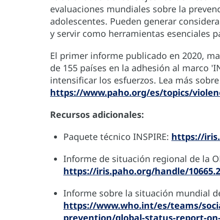
evaluaciones mundiales sobre la prevenci
adolescentes. Pueden generar considerabl
y servir como herramientas esenciales pa
El primer informe publicado en 2020, mar
de 155 países en la adhesión al marco '
intensificar los esfuerzos. Lea más sobre
https://www.paho.org/es/topics/violen
Recursos adicionales:
Paquete técnico INSPIRE:
https://iri
Informe de situación regional de la 
https://iris.paho.org/handle/10665.
Informe sobre la situación mundial d
https://www.who.int/es/teams/socia
prevention/global-status-report-on