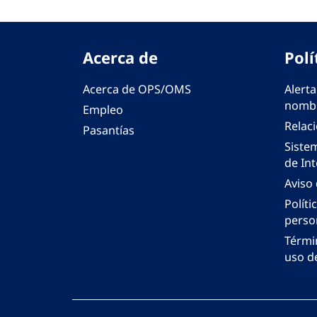
Acerca de
Polí
Acerca de OPS/OMS
Alerta
nombr
Empleo
Relac
Pasantías
Siste
de Int
Aviso
Políti
perso
Térmi
uso de