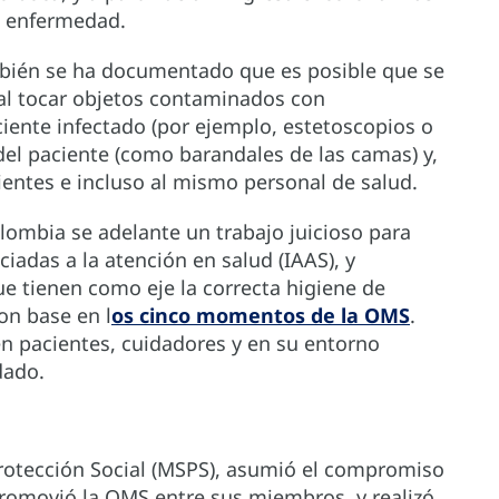
la enfermedad.
mbién se ha documentado que es posible que se
al tocar objetos contaminados con
ente infectado (por ejemplo, estetoscopios o
del paciente (como barandales de las camas) y,
ientes e incluso al mismo personal de salud.
lombia se adelante un trabajo juicioso para
ciadas a la atención en salud (IAAS), y
 tienen como eje la correcta higiene de
on base en l
os cinco momentos de la OMS
.
n pacientes, cuidadores y en su entorno
dado.
 Protección Social (MSPS), asumió el compromiso
promovió la OMS entre sus miembros, y realizó