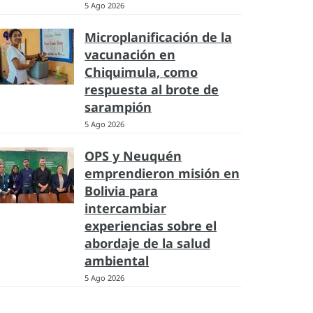
5 Ago 2026
Microplanificación de la
vacunación en
Chiquimula, como
respuesta al brote de
sarampión
5 Ago 2026
OPS y Neuquén
emprendieron misión en
Bolivia para
intercambiar
experiencias sobre el
abordaje de la salud
ambiental
5 Ago 2026