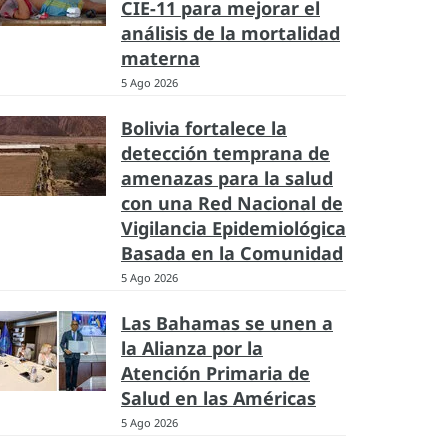
CIE-11 para mejorar el
análisis de la mortalidad
materna
5 Ago 2026
Bolivia fortalece la
detección temprana de
amenazas para la salud
con una Red Nacional de
Vigilancia Epidemiológica
Basada en la Comunidad
5 Ago 2026
Las Bahamas se unen a
la Alianza por la
Atención Primaria de
Salud en las Américas
5 Ago 2026