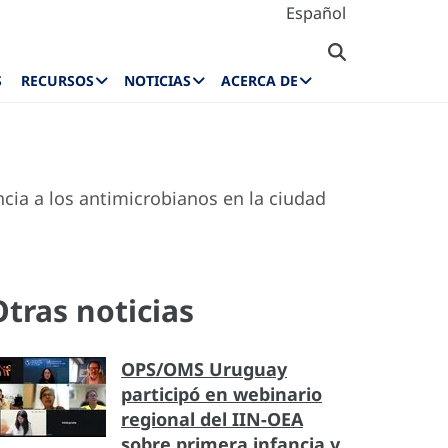
Español
S
RECURSOS
NOTICIAS
ACERCA DE
ncia a los antimicrobianos en la ciudad
Otras noticias
OPS/OMS Uruguay
participó en webinario
regional del IIN-OEA
sobre primera infancia y