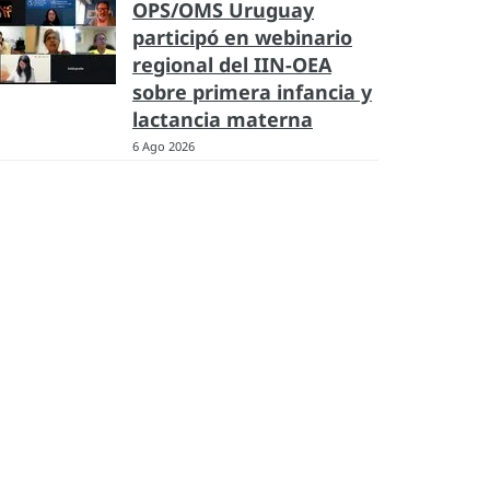
OPS/OMS Uruguay
participó en webinario
regional del IIN-OEA
sobre primera infancia y
lactancia materna
6 Ago 2026