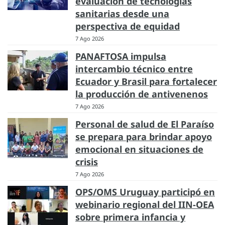
evaluación de tecnologías
sanitarias desde una
perspectiva de equidad
7 Ago 2026
PANAFTOSA impulsa
intercambio técnico entre
Ecuador y Brasil para fortalecer
la producción de antivenenos
7 Ago 2026
Personal de salud de El Paraíso
se prepara para brindar apoyo
emocional en situaciones de
crisis
7 Ago 2026
OPS/OMS Uruguay participó en
webinario regional del IIN-OEA
sobre primera infancia y