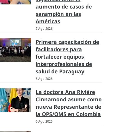
aumento de casos de
sarampión en las
Américas
7 Ago 2026
Primera capacitación de
facilitadores para
fortalecer equipos
interprofesionales de
salud de Paraguay
6 Ago 2026
La doctora Ana Rivière
Cinnamond asume como
nueva Representante de
la OPS/OMS en Colombia
6 Ago 2026