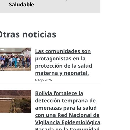
Saludable
Otras noticias
Las comunidades son
protagonistas en la
protección de la salud
materna y neonatal.
6 Ago 2026
Bolivia fortalece la
detección temprana de
amenazas para la salud
con una Red Nacional de
Vigilancia Epidemiológica
Basada en la Comunidad