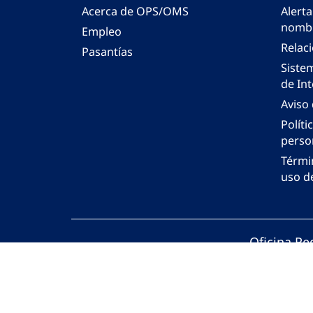
Acerca de OPS/OMS
Alerta
nombr
Empleo
Relac
Pasantías
Siste
de Int
Aviso
Políti
perso
Térmi
uso de
Oficina Re
© Organiza