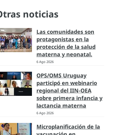
Otras noticias
Las comunidades son
protagonistas en la
protección de la salud
materna y neonatal.
6 Ago 2026
OPS/OMS Uruguay
participó en webinario
regional del IIN-OEA
sobre primera infancia y
lactancia materna
6 Ago 2026
Microplanificación de la
vacunación en