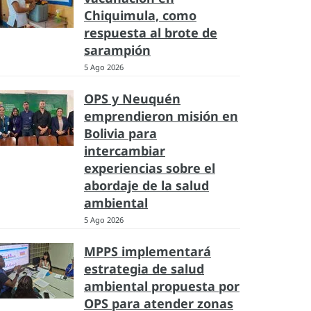
Chiquimula, como
respuesta al brote de
sarampión
5 Ago 2026
OPS y Neuquén
emprendieron misión en
Bolivia para
intercambiar
experiencias sobre el
abordaje de la salud
ambiental
5 Ago 2026
MPPS implementará
estrategia de salud
ambiental propuesta por
OPS para atender zonas