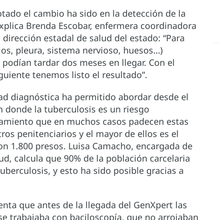
tado el cambio ha sido en la detección de la
xplica Brenda Escobar, enfermera coordinadora
 dirección estadal de salud del estado: “Para
ios, pleura, sistema nervioso, huesos…)
 podían tardar dos meses en llegar. Con el
guiente tenemos listo el resultado”.
ad diagnóstica ha permitido abordar desde el
en donde la tuberculosis es un riesgo
inamiento que en muchos casos padecen estas
os penitenciarios y el mayor de ellos es el
 con 1.800 presos. Luisa Camacho, encargada de
ud, calcula que 90% de la población carcelaria
berculosis, y esto ha sido posible gracias a
uenta que antes de la llegada del GenXpert las
se trabajaba con baciloscopía, que no arrojaban