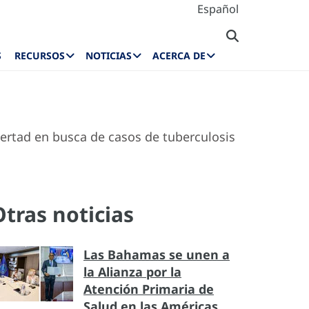
Español
S
RECURSOS
NOTICIAS
ACERCA DE
ertad en busca de casos de tuberculosis
Otras noticias
Las Bahamas se unen a
la Alianza por la
Atención Primaria de
Salud en las Américas