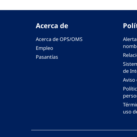
Acerca de
Polí
Acerca de OPS/OMS
Alerta
nombr
Empleo
Relac
Pasantías
Siste
de Int
Aviso
Políti
perso
Térmi
uso de