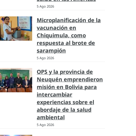
5 Ago 2026
Microplanificación de la
vacunación en
Chiquimula, como
respuesta al brote de
sarampión
5 Ago 2026
OPS y la provincia de
Neuquén emprendieron
misión en Bolivia para
intercambiar
experiencias sobre el
abordaje de la salud
ambiental
5 Ago 2026