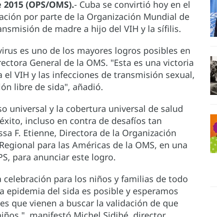
e 2015 (OPS/OMS).
- Cuba se convirtió hoy en el
dación por parte de la Organización Mundial de
nsmisión de madre a hijo del VIH y la sífilis.
virus es uno de los mayores logros posibles en
rectora General de la OMS. "Esta es una victoria
 el VIH y las infecciones de transmisión sexual,
n libre de sida", añadió.
o universal y la cobertura universal de salud
 éxito, incluso en contra de desafíos tan
sa F. Etienne, Directora de la Organización
 Regional para las Américas de la OMS, en una
S, para anunciar este logro.
 celebración para los niños y familias de todo
la epidemia del sida es posible y esperamos
s que vienen a buscar la validación de que
ños ", manifestó Michel Sidibé, director