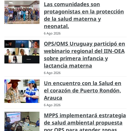
Las comunidades son
protagonistas en la protección
de la salud materna y
neonatal.
6 Ago 2026
OPS/OMS Uruguay participó en
webinario regional del IIN-OEA
sobre primera infancia y
lactancia materna
6 Ago 2026
Un encuentro con la Salud en
el corazón de Puerto Rondón,
Arauca
6 Ago 2026
MPPS implementará estrategia
de salud ambiental propuesta
por OPS para atender zonas