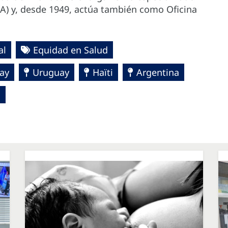
A) y, desde 1949, actúa también como Oficina
al
Equidad en Salud
ay
Uruguay
Haïti
Argentina
S