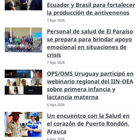
Ecuador y Brasil para fortalecer
la producción de antivenenos
7 Ago 2026
Personal de salud de El Paraíso
se prepara para brindar apoyo
emocional en situaciones de
crisis
7 Ago 2026
OPS/OMS Uruguay participó en
webinario regional del IIN-OEA
sobre primera infancia y
lactancia materna
6 Ago 2026
Un encuentro con la Salud en
el corazón de Puerto Rondón,
Arauca
6 Ago 2026