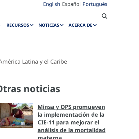
English
Español
Português
S
RECURSOS
NOTICIAS
ACERCA DE
mérica Latina y el Caribe
Otras noticias
Minsa y OPS promueven
la implementación de la
CIE-11 para mejorar el
análisis de la mortalidad
materna