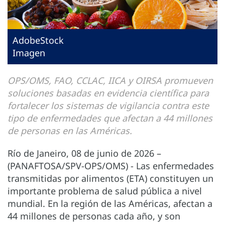
AdobeStock
Imagen
OPS/OMS, FAO, CCLAC, IICA y OIRSA promueven
soluciones basadas en evidencia científica para
fortalecer los sistemas de vigilancia contra este
tipo de enfermedades que afectan a 44 millones
de personas en las Américas.
Río de Janeiro, 08 de junio de 2026 –
(PANAFTOSA/SPV-OPS/OMS) - Las enfermedades
transmitidas por alimentos (ETA) constituyen un
importante problema de salud pública a nivel
mundial. En la región de las Américas, afectan a
44 millones de personas cada año, y son