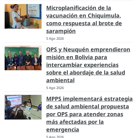
Microplanificación de la
vacunación en Chiquimula,
como respuesta al brote de
sarampión
5 Ago 2026
OPS y Neuquén emprendieron
misión en Bolivia para
intercambiar experiencias
sobre el abordaje de la salud
ambiental
5 Ago 2026
MPPS implementará estrategia
de salud ambiental propuesta
por OPS para atender zonas
más afectadas por la
emergencia
5 Ago 2026