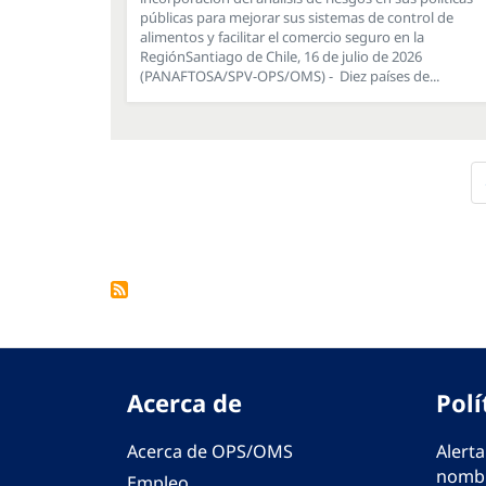
públicas para mejorar sus sistemas de control de
alimentos y facilitar el comercio seguro en la
RegiónSantiago de Chile, 16 de julio de 2026
(PANAFTOSA/SPV-OPS/OMS) - Diez países de...
Paginación
Acerca de
Polí
Acerca de OPS/OMS
Alerta
nombr
Empleo