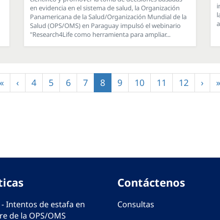
i
en evidencia en el sistema de salud, la Organización
l
Panamericana de la Salud/Organización Mundial de la
a
Salud (OPS/OMS) en Paraguay impulsó el webinario
"Research4Life como herramienta para ampliar...
Primera
«
Página
‹
Página
4
Página
5
Página
6
Página
7
Página
8
Página
9
Página
10
Página
11
Página
12
Sigu
›
página
anterior
actual
pági
ticas
Contáctenos
 - Intentos de estafa en
Consultas
e de la OPS/OMS