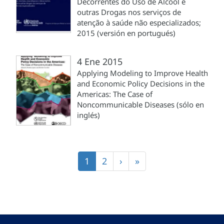
Decorrentes do Uso de Álcool e
outras Drogas nos serviços de
atenção à saúde não especializados;
2015 (versión en portugués)
4 Ene 2015
Applying Modeling to Improve Health
and Economic Policy Decisions in the
Americas: The Case of
Noncommunicable Diseases (sólo en
inglés)
Paginación
Página
1
Página
2
Siguiente
›
Última
»
actual
página
página