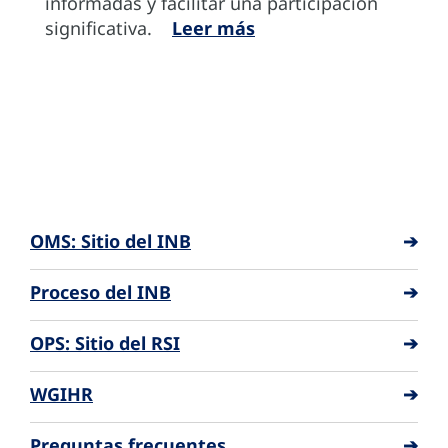
informadas y facilitar una participación
significativa.
Leer más
OMS: Sitio del INB
➔
Proceso del INB
➔
OPS: Sitio del RSI
➔
WGIHR
➔
Preguntas frecuentes
➔