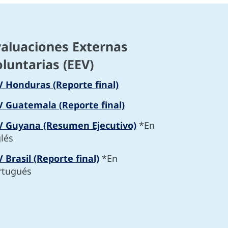
aluaciones Externas
luntarias (EEV)
V Honduras (Reporte final)
V Guatemala (Reporte final)
V Guyana (Resumen Ejecutivo)
*En
glés
 Brasil (Reporte final)
*En
rtugués