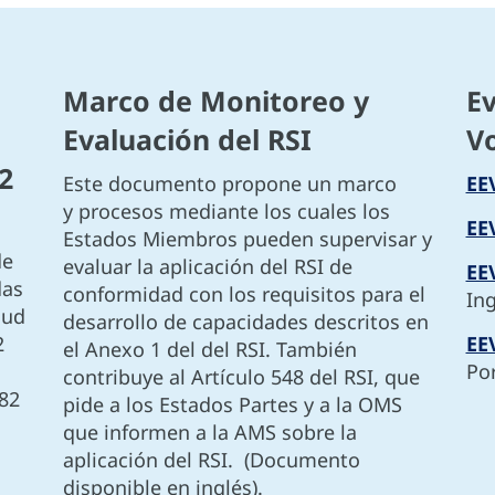
Marco de Monitoreo y
Ev
Evaluación del RSI
Vo
2
Este documento propone un marco
EE
y procesos mediante los cuales los
EE
Estados Miembros pueden supervisar y
de
evaluar la aplicación del RSI de
EE
das
conformidad con los requisitos para el
In
lud
desarrollo de capacidades descritos en
2
EEV
el Anexo 1 del del RSI. También
Po
contribuye al Artículo 548 del RSI, que
182
pide a los Estados Partes y a la OMS
que informen a la AMS sobre la
aplicación del RSI. (Documento
disponible en inglés).