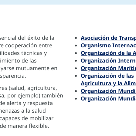
encial del éxito de la
Asociación de Trans
re cooperación entre
Organismo Internaci
lidades técnicas y
Organización de la A
cimiento de las
Organización Interna
poyarse mutuamente en
Organización Maríti
sparencia.
Organización de las
Agricultura y la Ali
es (salud, agricultura,
Organización Mundia
sa, por ejemplo) también
Organización Mundia
de alerta y respuesta
menazas a la salud
capaces de mobilizar
anera flexible.​​​​​​