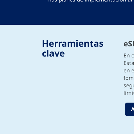
Herramientas
eS
clave
En c
Est
en 
fom
segu
lími