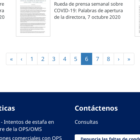
re
Rueda de prensa semanal sobre
ra
COVID-19: Palabras de apertura
020
de la directora, 7 octubre 2020
Primera
«
Página
‹
Página
1
Página
2
Página
3
Página
4
Página
5
Página
6
Página
7
Página
8
Siguient
›
Últi
»
página
anterior
actual
página
pági
ticas
Contáctenos
 - Intentos de estafa en
Consultas
e de la OPS/OMS
iones comerciales con OPS
Denuncia las faltas de cond