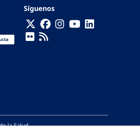
Síguenos
ucta
de la Salud
reservados.