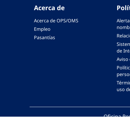
Acerca de
Polí
Acerca de OPS/OMS
Alerta
nombr
Empleo
Relac
Pasantías
Siste
de Int
Aviso
Políti
perso
Térmi
uso de
Oficina Re
© Organiza