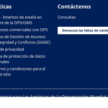
ticas
Contáctenos
 - Intentos de estafa en
Consultas
e de la OPS/OMS
iones comerciales con OPS
Denuncia las faltas de cond
ma de Gestión de Asuntos
egridad y Conflictos (SGAIC)
 de privacidad
ca de protección de datos
nales
nos y condiciones para el
l sitio
gional para las Américas de la Organización Mundial 
ción Panamericana de la Salud. Todos los derechos 