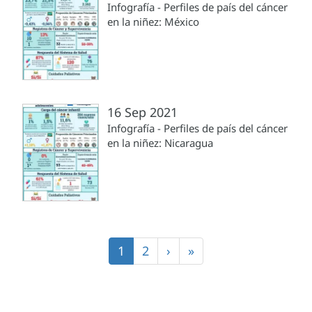
Infografía - Perfiles de país del cáncer
en la niñez: México
16 Sep 2021
Infografía - Perfiles de país del cáncer
en la niñez: Nicaragua
Paginación
Página
1
Página
2
Siguiente
›
Última
»
actual
página
página