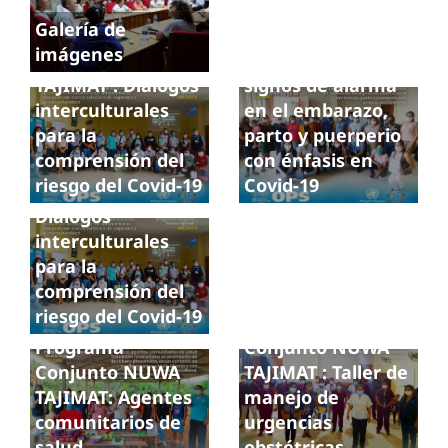
Galería de
Programa
imágenes
Conjunto NUWA
Detección de
TAJIMAT : Diálogos
signos de alarma
interculturales
en el embarazo,
para la
parto y puerperio
comprensión del
con énfasis en
riesgo del Covid-19
Covid-19
Diálogos
interculturales
para la
comprensión del
riesgo del Covid-19
Programa
Programa
Conjunto NUWA
Conjunto NUWA
TAJIMAT : Taller de
TAJIMAT: Agentes
manejo de
comunitarios de
urgencias
salud
obstétricas