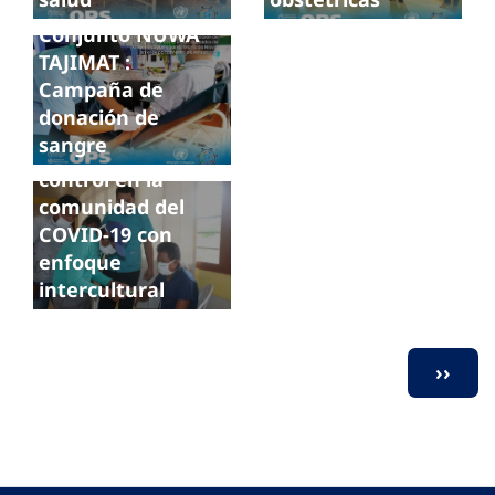
Programa
Conjunto NUWA
TAJIMAT :
Campaña de
donación de
sangre
Perú: Prevención y
control en la
comunidad del
COVID-19 con
enfoque
intercultural
Paginación
SIGUI
››