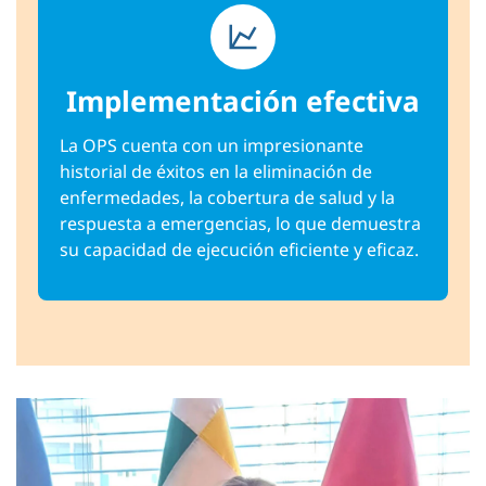
Implementación efectiva
La OPS cuenta con un impresionante
historial de éxitos en la eliminación de
enfermedades, la cobertura de salud y la
respuesta a emergencias, lo que demuestra
su capacidad de ejecución eficiente y eficaz.