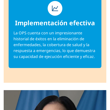
Implementación efectiva
La OPS cuenta con un impresionante
historial de éxitos en la eliminación de
enfermedades, la cobertura de salud y la
respuesta a emergencias, lo que demuestra
su capacidad de ejecución eficiente y eficaz.