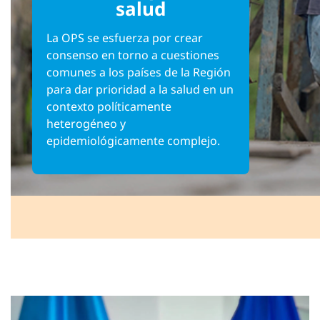
salud
La OPS se esfuerza por crear
consenso en torno a cuestiones
comunes a los países de la Región
para dar prioridad a la salud en un
contexto políticamente
heterogéneo y
epidemiológicamente complejo.