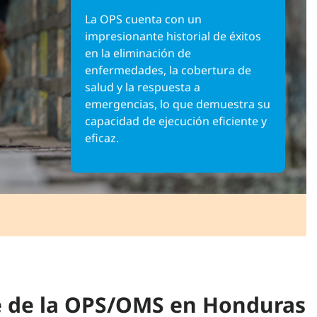
La OPS cuenta con un
impresionante historial de éxitos
en la eliminación de
enfermedades, la cobertura de
salud y la respuesta a
emergencias, lo que demuestra su
capacidad de ejecución eficiente y
eficaz.
e de la OPS/OMS en Honduras