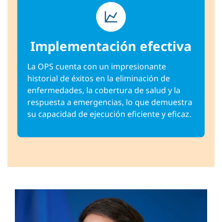
Implementación efectiva
La OPS cuenta con un impresionante
historial de éxitos en la eliminación de
enfermedades, la cobertura de salud y la
respuesta a emergencias, lo que demuestra
su capacidad de ejecución eficiente y eficaz.