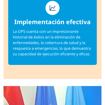
Implementación efectiva
La OPS cuenta con un impresionante
historial de éxitos en la eliminación de
enfermedades, la cobertura de salud y la
respuesta a emergencias, lo que demuestra
su capacidad de ejecución eficiente y eficaz.