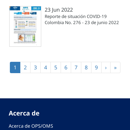
23 Jun 2022
Reporte de situación COVID-19
Colombia No. 276 - 23 de junio 2022
Paginación
Página
1
Página
2
Página
3
Página
4
Página
5
Página
6
Página
7
Página
8
Página
9
Siguiente
›
Últim
»
actual
página
págin
Acerca de
Acerca de OPS/OMS