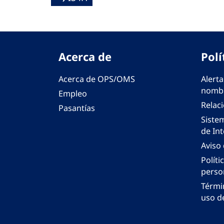
Acerca de
Polí
Acerca de OPS/OMS
Alerta
nombr
Empleo
Relac
Pasantías
Siste
de Int
Aviso
Políti
perso
Térmi
uso de