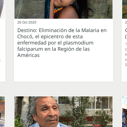
26 Oct 2020
2
a
Destino: Eliminación de la Malaria en
Chocó, el epicentro de esta
enfermedad por el plasmodium
"
falciparum en la Región de las
C
Américas
l
.
t
S