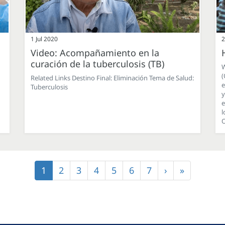
1 Jul 2020
2
Video: Acompañamiento en la
curación de la tuberculosis (TB)
W
(
Related Links Destino Final: Eliminación Tema de Salud:
e
Tuberculosis
y
e
l
O
Página
1
Página
2
Página
3
Página
4
Página
5
Página
6
Página
7
Siguiente
›
Última
»
actual
página
página