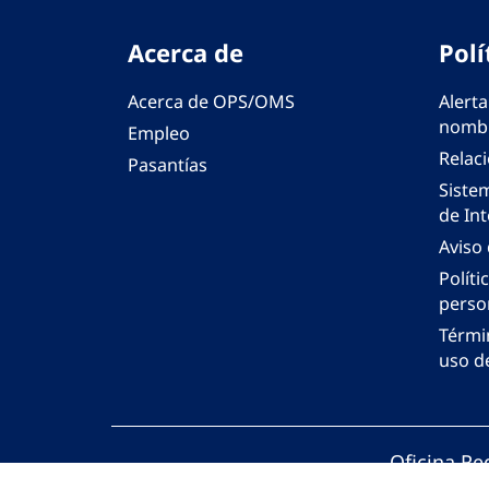
Acerca de
Polí
Acerca de OPS/OMS
Alerta
nombr
Empleo
Relac
Pasantías
Siste
de Int
Aviso
Políti
perso
Térmi
uso de
Oficina Re