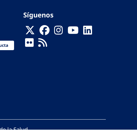
Síguenos
ucta
de la Salud