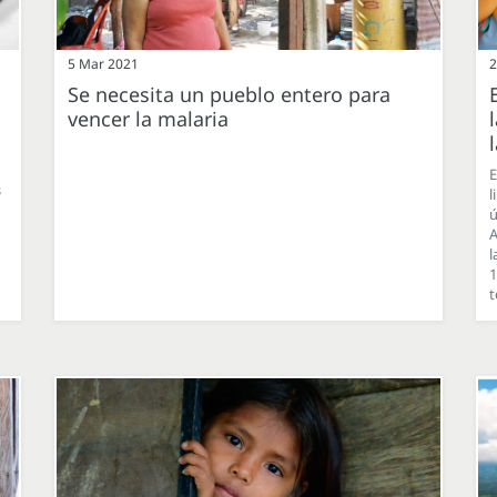
5 Mar 2021
2
Se necesita un pueblo entero para
vencer la malaria
E
s
l
ú
A
l
1
t