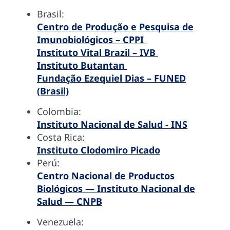
Brasil:
Centro de Produção e Pesquisa de
Imunobiológicos – CPPI
Instituto Vital Brazil – IVB
Instituto Butantan
Fundação Ezequiel Dias – FUNED
(Brasil)
Colombia:
Instituto Nacional de Salud - INS
Costa Rica:
Instituto Clodomiro Picado
Perú:
Centro Nacional de Productos
Biológicos — Instituto Nacional de
Salud — CNPB
Venezuela: