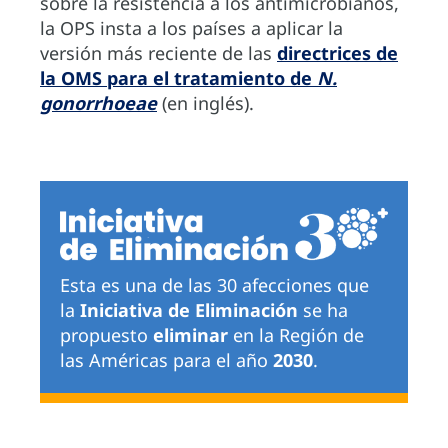
sobre la resistencia a los antimicrobianos,
la OPS insta a los países a aplicar la
versión más reciente de las
directrices de
la OMS para el tratamiento de
N.
gonorrhoeae
(en inglés).
Esta es una de las 30 afecciones que
la
Iniciativa de Eliminación
se ha
propuesto
eliminar
en la Región de
las Américas para el año
2030
.