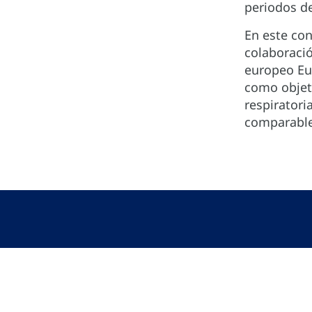
periodos de
En este con
colaboraci
europeo Eu
como objeti
respiratori
comparables