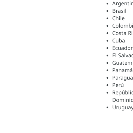
Argenti
Brasil
Chile
Colomb
Costa R
Cuba
Ecuador
El Salva
Guatem
Panamá
Paragua
Perú
Repúbli
Domini
Urugua