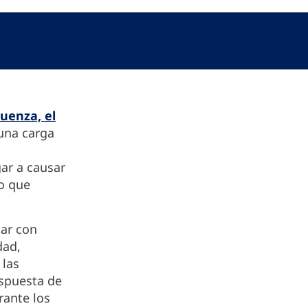
luenza, el
una carga
ar a causar
lo que
ar con
dad,
 las
espuesta de
rante los