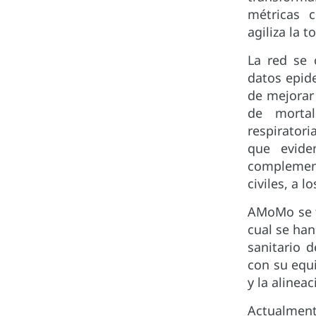
métricas c
agiliza la 
La red se 
datos epide
de mejorar 
de mortal
respirator
que evide
complemen
civiles, a 
AMoMo se f
cual se ha
sanitario 
con su equi
y la alinea
Actualmente