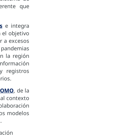
herente que
.
s
e integra
 el objetivo
er a excesos
 pandemias
n la región
nformación
 registros
rios.
MOMO
, de la
al contexto
olaboración
 los modelos
.
ación