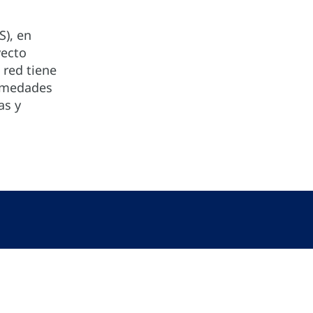
S), en
yecto
red tiene
ermedades
as y