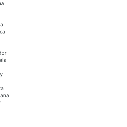
na
ia
ica
dor
ala
y
ca
cana
y