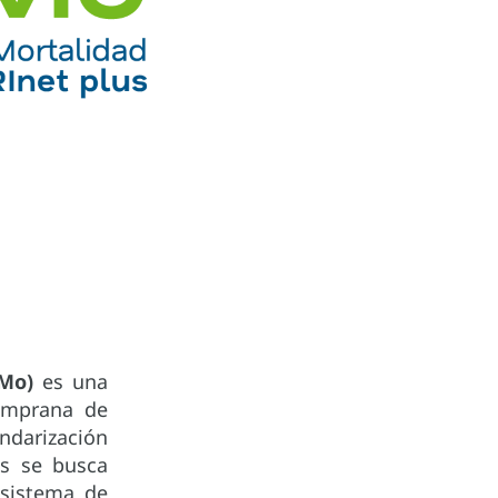
Mo)
es una
temprana de
andarización
as se busca
 sistema de