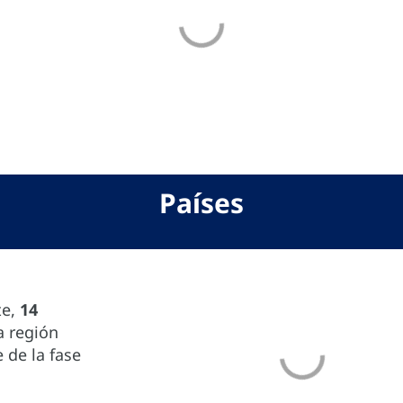
Países
te,
14
a región
 de la fase