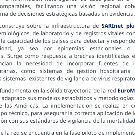
omparables, facilitando una visión regional co
toma de decisiones estratégicas basadas en evidencia
construye sobre la infraestructura de
SARInet
plu
miológicos, de laboratorio y de registros vitales con
la capacidad de los países para detectar y respond
idad, ya sea por epidemias estacionales o
ias. Surge como respuesta a brechas identificadas e
ncian la necesidad de incorporar fuentes de i
tarias, como sistemas de gestión hospitalaria y
los sistemas existentes de vigilancia de virus respirato
undamenta en la sólida trayectoria de la red
Euro
n adaptado sus modelos estadísticos y metodologías 
de las Américas. La implementación se realiza en c
po técnico, para asegurar la correcta aplicación de
ción con sus estándares de vigilancia de la mortalidad
 la red se encuentra en la fase piloto de implement