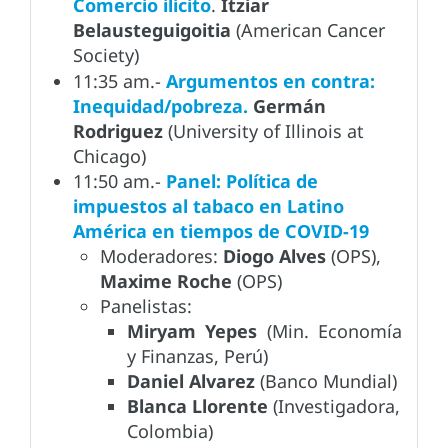
Comercio ilícito
.
Itziar
Belausteguigoitia
(American Cancer
Society)
11:35 am.-
Argumentos en contra:
Inequidad/pobreza.
Germán
Rodriguez
(University of Illinois at
Chicago)
11:50 am.-
Panel: Política de
impuestos al tabaco en Latino
América en tiempos de COVID-19
Moderadores:
Diogo Alves
(OPS),
Maxime Roche
(OPS)
Panelistas:
Miryam Yepes
(Min. Economía
y Finanzas, Perú)
Daniel Alvarez
(Banco Mundial)
Blanca Llorente
(Investigadora,
Colombia)