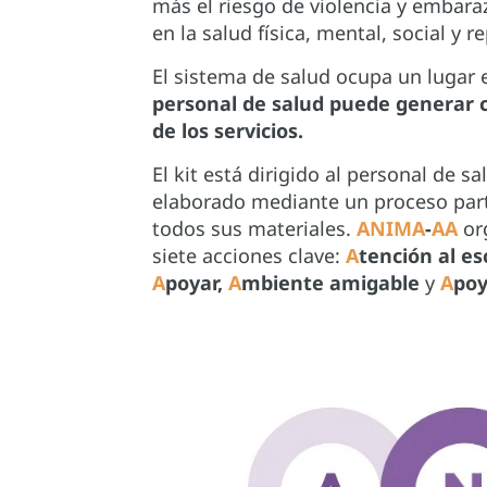
más el riesgo de violencia y embara
en la salud física, mental, social y r
El sistema de salud ocupa un lugar
personal de salud puede generar con
de los servicios.
El kit está dirigido al personal de s
elaborado mediante un proceso parti
todos sus materiales.
ANIMA
-
AA
or
siete acciones clave:
A
tención al es
A
poyar,
A
mbiente amigable
y
A
poy