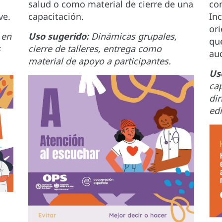
salud o como material de cierre de una
co
ve.
capacitación.
Inc
ori
 en
Uso sugerido:
Dinámicas grupales,
qué
s
cierre de talleres, entrega como
aud
material de apoyo a participantes.
Us
cap
dir
edi