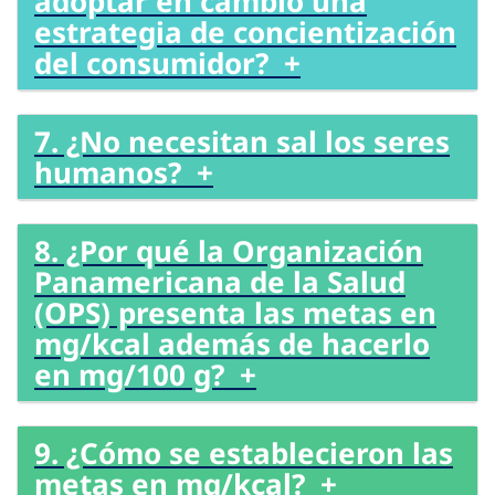
adoptar en cambio una
estrategia de concientización
del consumidor? +
7. ¿No necesitan sal los seres
humanos? +
8. ¿Por qué la Organización
Panamericana de la Salud
(OPS) presenta las metas en
mg/kcal además de hacerlo
en mg/100 g? +
9. ¿Cómo se establecieron las
metas en mg/kcal? +