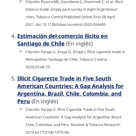
Citación: Pizarro ME, Giacobone G, Shammah C, et al. Illicit
tobacco trade: empty pack survey in eight Argentinean
cities. Tobacco Control Published Online First: 08 April
2021. doi: 10.1136/tobaccocontrol-2020-056405
Estimación del comercio ilícito en
Santiago de Chile
(En inglés)
Citación: Paraje G, Araya D, Drope J. Illicit cigarette trade in
Metropolitan Santiago de Chile. Tobacco Control
2020;29:68-73.
Illicit Cigarette Trade in Five South
American Countries: A Gap Analysis for
Argentina, Brazil, Chile, Colombia, and
Peru
(En inglés)
Citación: Paraje G. Illicit Cigarette Trade in Five South
American Countries: A Gap Analysis for Argentina, Brazil,
Chile, Colombia, and Peru. Nicotine & Tobacco Research.
2019 Jul 17;21(8):1079–86.