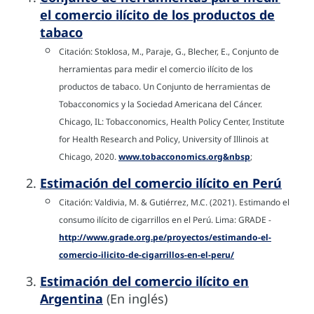
el comercio ilícito de los productos de
tabaco
Citación: Stoklosa, M., Paraje, G., Blecher, E., Conjunto de
herramientas para medir el comercio ilícito de los
productos de tabaco. Un Conjunto de herramientas de
Tobacconomics y la Sociedad Americana del Cáncer.
Chicago, IL: Tobacconomics, Health Policy Center, Institute
for Health Research and Policy, University of Illinois at
Chicago, 2020.
www.tobacconomics.org&nbsp
;
Estimación del comercio ilícito en Perú
Citación: Valdivia, M. & Gutiérrez, M.C. (2021). Estimando el
consumo ilícito de cigarrillos en el Perú. Lima: GRADE -
http://www.grade.org.pe/proyectos/estimando-el-
comercio-ilicito-de-cigarrillos-en-el-peru/
Estimación del comercio ilícito en
Argentina
(En inglés)