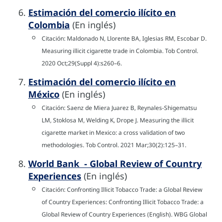
Estimación del comercio ilícito en
Colombia
(En inglés)
Citación: Maldonado N, Llorente BA, Iglesias RM, Escobar D.
Measuring illicit cigarette trade in Colombia. Tob Control.
2020 Oct;29(Suppl 4):s260–6.
Estimación del comercio ilícito en
México
(En inglés)
Citación: Saenz de Miera Juarez B, Reynales-Shigematsu
LM, Stoklosa M, Welding K, Drope J. Measuring the illicit
cigarette market in Mexico: a cross validation of two
methodologies. Tob Control. 2021 Mar;30(2):125–31.
World Bank - Global Review of Country
Experiences
(En inglés)
Citación: Confronting Illicit Tobacco Trade: a Global Review
of Country Experiences: Confronting Illicit Tobacco Trade: a
Global Review of Country Experiences (English). WBG Global