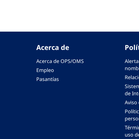
Acerca de
Polí
Acerca de OPS/OMS
Alerta
nombr
Empleo
Relac
Pasantías
Siste
de Int
Aviso
Políti
perso
Térmi
uso de