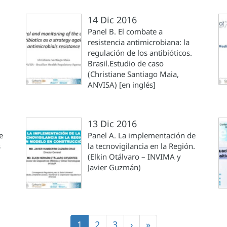
14 Dic 2016
Panel B. El combate a
resistencia antimicrobiana: la
regulación de los antibióticos.
Brasil.Estudio de caso
(Christiane Santiago Maia,
ANVISA) [en inglés]
13 Dic 2016
e
Panel A. La implementación de
s
la tecnovigilancia en la Región.
(Elkin Otálvaro – INVIMA y
Javier Guzmán)
Página
1
Página
2
Página
3
Siguiente
›
Última
»