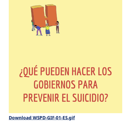
Download WSPD-GIF-01-ES.gif