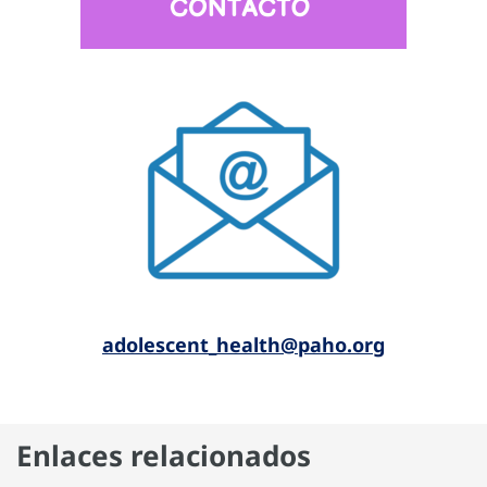
a
dolescent_health@paho.or
g
Enlaces relacionados