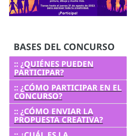
BASES DEL CONCURSO
::
¿QUIÉNES PUEDEN
PARTICIPAR?
::
¿CÓMO PARTICIPAR EN EL
CONCURSO?
::
¿CÓMO ENVIAR LA
PROPUESTA CREATIVA?
::
¿CUÁL ES LA